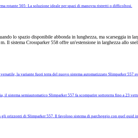
rma rotante 505: La soluzione ideale per spazi di manovra ristretti o difficoltosi.
uando lo spazio disponibile abbonda in lunghezza, ma scarseggia in larghe
 m. Il sistema Crossparker 558 offre un'estensione in larghezza allo snel
 versatile, la variante fuori terra del nuovo sistema automatizzato Slimparker 557 sve
, il sistema semiautomatico Slimparker 557 fa scomparire sottoterra fino a 23 vettur
 gli orizzonti di Slimparker 557. Il favoloso sistema di parcheggio con quel quid in