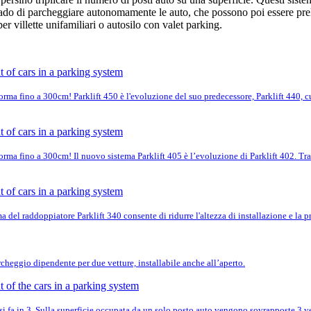
grado di parcheggiare autonomamente le auto, che possono poi essere pr
er villette unifamiliari o autosilo con valet parking.
ma fino a 300cm! Parklift 450 è l'evoluzione del suo predecessore, Parklift 440, cui
ma fino a 300cm! Il nuovo sistema Parklift 405 è l’evoluzione di Parklift 402. Tra i
a del raddoppiatore Parklift 340 consente di ridurre l'altezza di installazione e la p
rcheggio dipendente per due vetture, installabile anche all’aperto.
 si fa in 3. Sulla superficie occupata da un solo posto auto vengono sovrapposte 3 ve