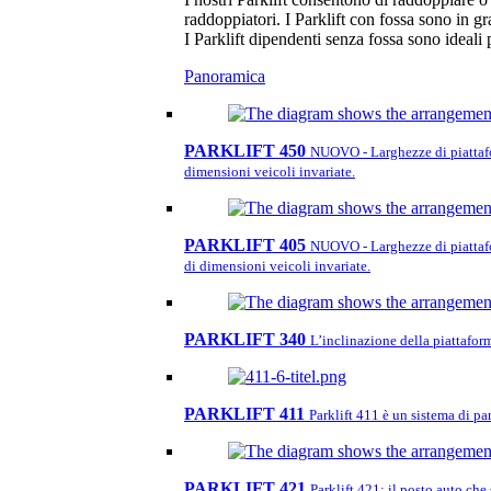
raddoppiatori. I Parklift con fossa sono in 
I Parklift dipendenti senza fossa sono ideali p
Panoramica
PARKLIFT 450
NUOVO - Larghezze di piattafor
dimensioni veicoli invariate.
PARKLIFT 405
NUOVO - Larghezze di piattafor
di dimensioni veicoli invariate.
PARKLIFT 340
L’inclinazione della piattaform
PARKLIFT 411
Parklift 411 è un sistema di pa
PARKLIFT 421
Parklift 421: il posto auto che