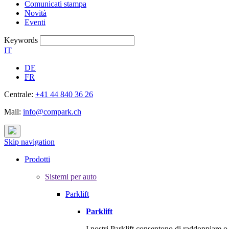
Comunicati stampa
Novità
Eventi
Keywords
IT
DE
FR
Centrale:
+41 44 840 36 26
Mail:
info@compark.ch
Skip navigation
Prodotti
Sistemi per auto
Parklift
Parklift
I nostri Parklift consentono di raddoppiare 