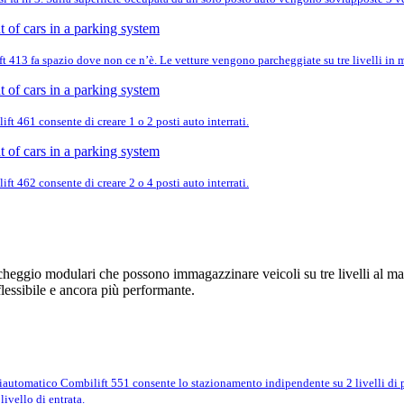
ift 413 fa spazio dove non ce n’è. Le vetture vengono parcheggiate su tre livelli in
ift 461 consente di creare 1 o 2 posti auto interrati.
ift 462 consente di creare 2 o 4 posti auto interrati.
rcheggio modulari che possono immagazzinare veicoli su tre livelli al mas
essibile e ancora più performante.
iautomatico Combilift 551 consente lo stazionamento indipendente su 2 livelli di pa
livello di entrata.