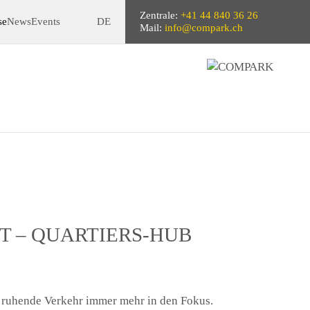
Zentrale:
+41 44 840 36 26
se
News
Events
DE
Mail:
info@compark.ch
T – QUARTIERS-HUB
r ruhende Verkehr immer mehr in den Fokus.