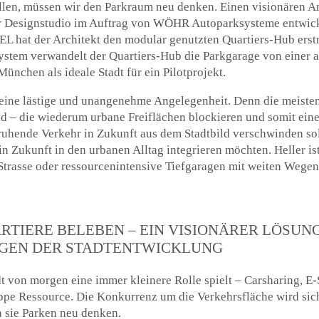
len, müssen wir den Parkraum neu denken. Einen visionären An
ler Designstudio im Auftrag von WÖHR Autoparksysteme entwic
t der Architekt den modular genutzten Quartiers-Hub erstmal
ystem verwandelt der Quartiers-Hub die Parkgarage von einer 
ünchen als ideale Stadt für ein Pilotprojekt.
 eine lästige und unangenehme Angelegenheit. Denn die meisten
d – die wiederum urbane Freiflächen blockieren und somit eine
ruhende Verkehr in Zukunft aus dem Stadtbild verschwinden sol
n Zukunft in den urbanen Alltag integrieren möchten. Heller i
 Strasse oder ressourcenintensive Tiefgaragen mit weiten Wegen
RTIERE BELEBEN – EIN VISIONÄRER LÖSUN
GEN DER STADTENTWICKLUNG
t von morgen eine immer kleinere Rolle spielt – Carsharing, E
ppe Ressource. Die Konkurrenz um die Verkehrsfläche wird sic
n sie Parken neu denken.