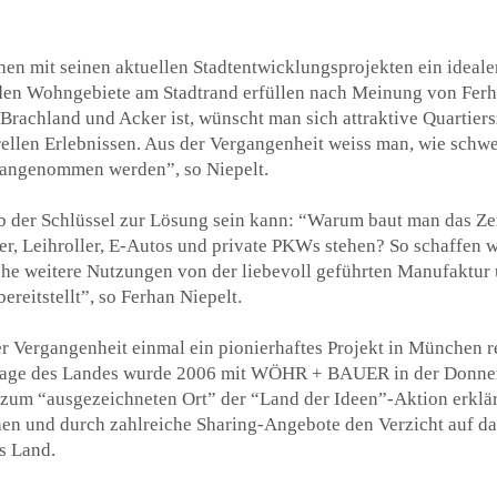
n mit seinen aktuellen Stadtentwicklungsprojekten ein idealer
nden Wohngebiete am Stadtrand erfüllen nach Meinung von Ferh
achland und Acker ist, wünscht man sich attraktive Quartiersze
ellen Erlebnissen. Aus der Vergangenheit weiss man, wie schwer
 angenommen werden”, so Niepelt.
Hub der Schlüssel zur Lösung sein kann: “Warum baut man das 
er, Leihroller, E-Autos und private PKWs stehen? So schaffen w
iche weitere Nutzungen von der liebevoll geführten Manufaktur
reitstellt”, so Ferhan Niepelt.
 Vergangenheit einmal ein pionierhaftes Projekt in München re
rage des Landes wurde 2006 mit WÖHR + BAUER in der Donnersb
zum “ausgezeichneten Ort” der “Land der Ideen”-Aktion erklärt
ehen und durch zahlreiche Sharing-Angebote den Verzicht auf d
s Land.