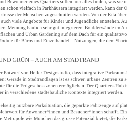
d Bewohner eines Quartiers sollen hier alles finden, was sie 
hen schon vielfach in Parkhäusern integriert werden, kann der 
ürfnisse der Menschen zugeschnitten werden. Von der Kita übe
auch viele Angebote für Kinder und Jugendliche entstehen. Au
ers Meinung baulich sehr gut integrieren. Boulderwände im Au
sflächen und Urban Gardening auf dem Dach für ein qualitätsvol
h Module für Büros und Einzelhandel – Nutzungen, die dem Shar
UND GRÜN – AUCH AM STADTRAND
er Entwurf von Heller Designstudio, dass integrative Parkrau
: Gerade in Stadtrandlagen ist es schwer, urbane Zentren zu s
e für die Erdgeschosszonen ermöglichen. Der Quartiers-Hub ist
ber in verschiedene städtebauliche Kontexte integriert werden.
vielseitig nutzbare Parksituation, die geparkte Fahrzeuge auf p
 Mehrwert für Anwohner*innen und Besucher*innen schafft. Ein
 Metropole wie München das grosse Potenzial bietet, die Parks