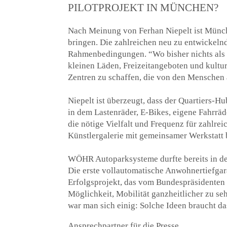
PILOTPROJEKT IN MÜNCHEN?
Nach Meinung von Ferhan Niepelt ist Münche
bringen. Die zahlreichen neu zu entwickel
Rahmenbedingungen. “Wo bisher nichts als Br
kleinen Läden, Freizeitangeboten und kultur
Zentren zu schaffen, die von den Menschen
Niepelt ist überzeugt, dass der Quartiers-
in dem Lastenräder, E-Bikes, eigene Fahrräd
die nötige Vielfalt und Frequenz für zahlre
Künstlergalerie mit gemeinsamer Werkstatt be
WÖHR Autoparksysteme durfte bereits in der
Die erste vollautomatische Anwohnertiefga
Erfolgsprojekt, das vom Bundespräsidenten 
Möglichkeit, Mobilität ganzheitlicher zu s
war man sich einig: Solche Ideen braucht da
Ansprechpartner für die Presse