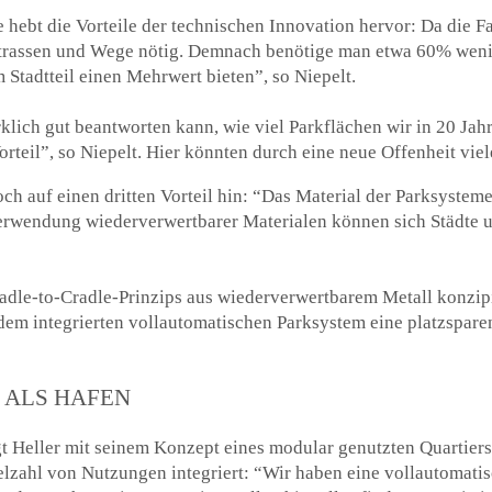
ebt die Vorteile der technischen Innovation hervor: Da die F
 Strassen und Wege nötig. Demnach benötige man etwa 60% weni
Stadtteil einen Mehrwert bieten”, so Niepelt.
klich gut beantworten kann, wie viel Parkflächen wir in 20 Jah
Vorteil”, so Niepelt. Hier könnten durch eine neue Offenheit vi
och auf einen dritten Vorteil hin: “Das Material der Parksyst
Verwendung wiederverwertbarer Materialen können sich Städte 
adle-to-Cradle-Prinzips aus wiederverwertbarem Metall konzip
 dem integrierten vollautomatischen Parksystem eine platzspar
 ALS HAFEN
Heller mit seinem Konzept eines modular genutzten Quartiers
elzahl von Nutzungen integriert: “Wir haben eine vollautomati