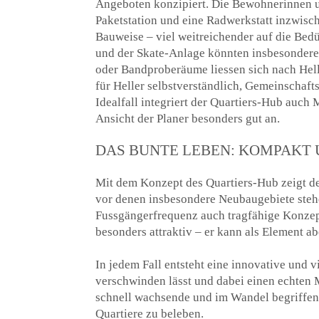
Angeboten konzipiert. Die Bewohnerinnen un
Paketstation und eine Radwerkstatt inzwisc
Bauweise – viel weitreichender auf die Bed
und der Skate-Anlage könnten insbesondere 
oder Bandproberäume liessen sich nach Hell
für Heller selbstverständlich, Gemeinschaft
Idealfall integriert der Quartiers-Hub auc
Ansicht der Planer besonders gut an.
DAS BUNTE LEBEN: KOMPAKT 
Mit dem Konzept des Quartiers-Hub zeigt d
vor denen insbesondere Neubaugebiete stehen
Fussgängerfrequenz auch tragfähige Konzept
besonders attraktiv – er kann als Element a
In jedem Fall entsteht eine innovative und 
verschwinden lässt und dabei einen echten
schnell wachsende und im Wandel begriffene
Quartiere zu beleben.