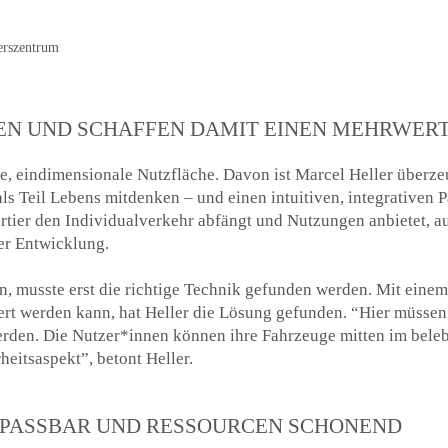
erszentrum
N UND SCHAFFEN DAMIT EINEN MEHRWERT
se, eindimensionale Nutzfläche. Davon ist Marcel Heller überze
ls Teil Lebens mitdenken – und einen intuitiven, integrativen
ier den Individualverkehr abfängt und Nutzungen anbietet, a
ner Entwicklung.
nn, musste erst die richtige Technik gefunden werden. Mit ei
ert werden kann, hat Heller die Lösung gefunden. “Hier müssen
werden. Die Nutzer*innen können ihre Fahrzeuge mitten im bel
heitsaspekt”, betont Heller.
NPASSBAR UND RESSOURCEN SCHONEND