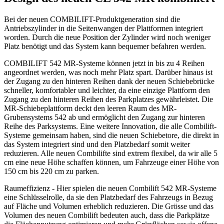
Bei der neuen COMBILIFT-Produktgeneration sind die
Antriebszylinder in die Seitenwangen der Plattformen integriert
worden. Durch die neue Position der Zylinder wird noch weniger
Platz benötigt und das System kann bequemer befahren werden.
COMBILIFT 542 MR-Systeme können jetzt in bis zu 4 Reihen
angeordnet werden, was noch mehr Platz spart. Darüber hinaus ist
der Zugang zu den hinteren Reihen dank der neuen Schiebebrücke
schneller, komfortabler und leichter, da eine einzige Plattform den
Zugang zu den hinteren Reihen des Parkplatzes gewährleistet. Die
MR-Schiebeplattform deckt den leeren Raum des MR-
Grubensystems 542 ab und ermöglicht den Zugang zur hinteren
Reihe des Parksystems. Eine weitere Innovation, die alle Combilift-
Systeme gemeinsam haben, sind die neuen Schiebetore, die direkt in
das System integriert sind und den Platzbedarf somit weiter
reduzieren. Alle neuen Combilifte sind extrem flexibel, da wir alle 5
cm eine neue Höhe schaffen können, um Fahrzeuge einer Höhe von
150 cm bis 220 cm zu parken.
Raumeffizienz - Hier spielen die neuen Combilift 542 MR-Systeme
eine Schlüsselrolle, da sie den Platzbedarf des Fahrzeugs in Bezug
auf Fläche und Volumen erheblich reduzieren. Die Grösse und das
Volumen des neuen Combilift bedeuten auch, dass die Parkplätze