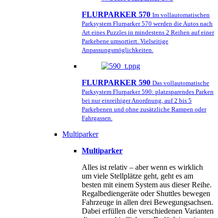
FLURPARKER 570
Im vollautomatischen
Parksystem Flurparker 570 werden die Autos nach
Art eines Puzzles in mindestens 2 Reihen auf einer
Parkebene umsortiert. Vielseitige
Anpassungsmöglichkeiten.
FLURPARKER 590
Das vollautomatische
Parksystem Flurparker 590: platzsparendes Parken
bei nur einreihiger Anordnung, auf 2 bis 5
Parkebenen und ohne zusätzliche Rampen oder
Fahrgassen.
Multiparker
Multiparker
Alles ist relativ – aber wenn es wirklich
um viele Stellplätze geht, geht es am
besten mit einem System aus dieser Reihe.
Regalbediengeräte oder Shuttles bewegen
Fahrzeuge in allen drei Bewegungsachsen.
Dabei erfüllen die verschiedenen Varianten