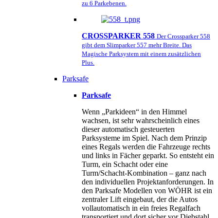
zu 6 Parkebenen.
CROSSPARKER 558
Der Crossparker 558
gibt dem Slimparker 557 mehr Breite. Das
Magische Parksystem mit einem zusätzlichen
Plus.
Parksafe
Parksafe
Wenn „Parkideen“ in den Himmel
wachsen, ist sehr wahrscheinlich eines
dieser automatisch gesteuerten
Parksysteme im Spiel. Nach dem Prinzip
eines Regals werden die Fahrzeuge rechts
und links in Fächer geparkt. So entsteht ein
Turm, ein Schacht oder eine
Turm/Schacht-Kombination – ganz nach
den individuellen Projektanforderungen. In
den Parksafe Modellen von WÖHR ist ein
zentraler Lift eingebaut, der die Autos
vollautomatisch in ein freies Regalfach
transportiert und dort sicher vor Diebstahl