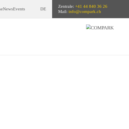
Zentrale:
+41 44 840 36 26
se
News
Events
DE
Mail:
info@compark.ch