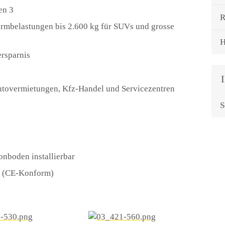
en 3
R
formbelastungen bis 2.600 kg für SUVs und grosse
H
rsparnis
 Autovermietungen, Kfz-Handel und Servicezentren
S
onboden installierbar
t (CE-Konform)