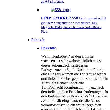
zu 6 Parkebenen.
CROSSPARKER 558
Der Crossparker 558
gibt dem Slimparker 557 mehr Breite. Das
Magische Parksystem mit einem zusätzlichen
Plus.
Parksafe
Parksafe
Wenn „Parkideen“ in den Himmel
wachsen, ist sehr wahrscheinlich eines
dieser automatisch gesteuerten
Parksysteme im Spiel. Nach dem Prinzip
eines Regals werden die Fahrzeuge rechts
und links in Fächer geparkt. So entsteht ein
Turm, ein Schacht oder eine
Turm/Schacht-Kombination – ganz nach
den individuellen Projektanforderungen. In
den Parksafe Modellen von WÖHR ist ein
zentraler Lift eingebaut, der die Autos
vollautomatisch in ein freies Regalfach
transportiert und dort sicher vor Diebstahl