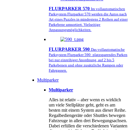
FLURPARKER 570
Im vollautomatischen
Parksystem Flurparker 570 werden die Autos nach
Art eines Puzzles in mindestens 2 Reihen auf einer
Parkebene umsortiert. Vielseitige
Anpassungsmöglichkeiten.
FLURPARKER 590
Das vollautomatische
Parksystem Flurparker 590: platzsparendes Parken
bei nur einreihiger Anordnung, auf 2 bis 5
Parkebenen und ohne zusätzliche Rampen oder
Fahrgassen.
Multiparker
Multiparker
Alles ist relativ – aber wenn es wirklich
um viele Stellplätze geht, geht es am
besten mit einem System aus dieser Reihe.
Regalbediengeräte oder Shuttles bewegen
Fahrzeuge in allen drei Bewegungsachsen.
Dabei erfüllen die verschiedenen Varianten