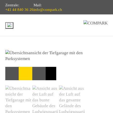
Zentrale:
Mail:
+41 44 840 36 26
info@compark.ch