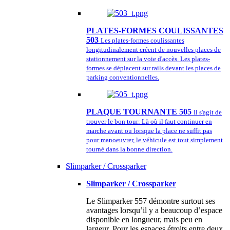
PLATES-FORMES COULISSANTES
503
Les plates-formes coulissantes
longitudinalement créent de nouvelles places de
stationnement sur la voie d'accès. Les plates-
formes se déplacent sur rails devant les places de
parking conventionnelles.
PLAQUE TOURNANTE 505
Il s'agit de
trouver le bon tour: Là où il faut continuer en
marche avant ou lorsque la place ne suffit pas
pour manoeuvrer, le véhicule est tout simplement
tourné dans la bonne direction.
Slimparker / Crossparker
Slimparker / Crossparker
Le Slimparker 557 démontre surtout ses
avantages lorsqu’il y a beaucoup d’espace
disponible en longueur, mais peu en
largeur. Pour les espaces étroits entre deux