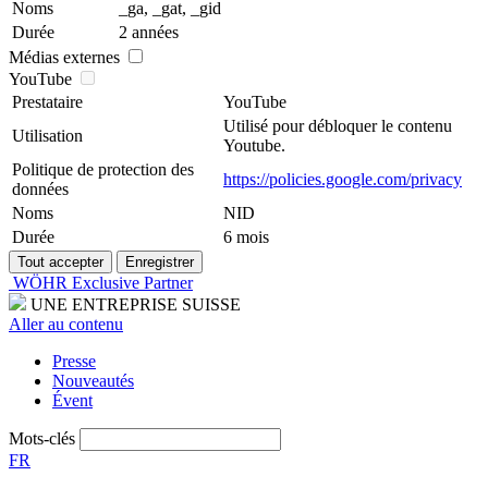
Noms
_ga, _gat, _gid
Durée
2 années
Médias externes
YouTube
Prestataire
YouTube
Utilisé pour débloquer le contenu
Utilisation
Youtube.
Politique de protection des
https://policies.google.com/privacy
données
Noms
NID
Durée
6 mois
WÖHR Exclusive Partner
UNE ENTREPRISE SUISSE
Aller au contenu
Presse
Nouveautés
Évent
Mots-clés
FR