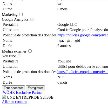
Noms
wc
Durée
6 mois
Marketing
Google Analytics
Prestataire
Google LLC
Utilisation
Cookie Google pour l´analyse du s
Politique de protection des données
https://policies.google.com/priva
Noms
_ga, _gat, _gid
Durée
2 années
Médias externes
YouTube
Prestataire
YouTube
Utilisation
Utilisé pour débloquer le conten
Politique de protection des données
https://policies.google.com/priva
Noms
NID
Durée
6 mois
WÖHR Exclusive Partner
UNE ENTREPRISE SUISSE
Aller au contenu