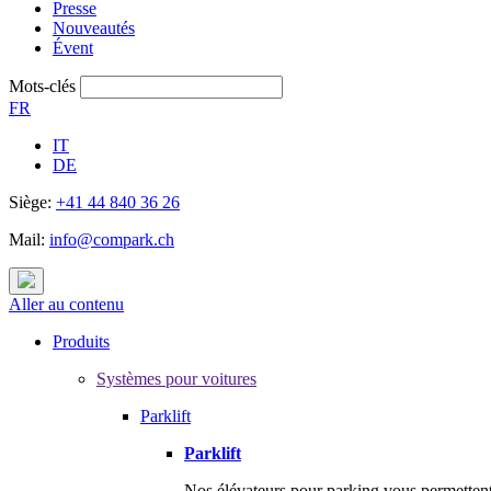
Presse
Nouveautés
Évent
Mots-clés
FR
IT
DE
Siège:
+41 44 840 36 26
Mail:
info@compark.ch
Aller au contenu
Produits
Systèmes pour voitures
Parklift
Parklift
Nos élévateurs pour parking vous permettent 