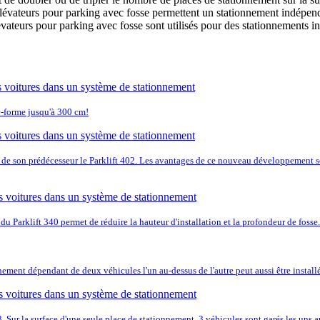
vateurs pour parking avec fosse permettent un stationnement indépendan
vateurs pour parking avec fosse sont utilisés pour des stationnements 
-forme jusqu'à 300 cm!
e de son prédécesseur le Parklift 402. Les avantages de ce nouveau développement s
du Parklift 340 permet de réduire la hauteur d'installation et la profondeur de fosse.
nement dépendant de deux véhicules l'un au-dessus de l'autre peut aussi être installé
 3. Sur la surface d'une seule place de stationnement, 3 véhicules sont garés les uns a