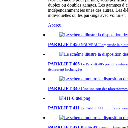
duplex ou doubles garages. Les gammes d’élé
indépendamment les unes des autres. Les élé
individuelles ou les parkings avec voiturier.
Aperçu
PARKLIFT 450
NOUVEAU Largeur de la plate
PARKLIFT 405
Le Parklift 405 prend la relèv
demeurent inchangées.
PARKLIFT 340
L'inclinaison des platesformes 
PARKLIFT 411
Le Parklift 411 pour le station
PARKLIFT 421
Parklift 421: avec 1, faites-en