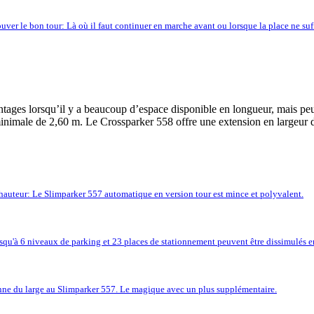
trouver le bon tour: Là où il faut continuer en marche avant ou lorsque la place ne s
ages lorsqu’il y a beaucoup d’espace disponible en longueur, mais peu 
 minimale de 2,60 m. Le Crossparker 558 offre une extension en largeur 
hauteur: Le Slimparker 557 automatique en version tour est mince et polyvalent.
squ'à 6 niveaux de parking et 23 places de stationnement peuvent être dissimulés e
ne du large au Slimparker 557. Le magique avec un plus supplémentaire.