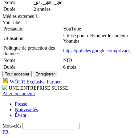
Noms
_ga, _gat, _gid
Durée
2 années
Médias externes
YouTube
Prestataire
YouTube
Utilisé pour débloquer le contenu
Utilisation
Youtube.
Politique de protection des
https://policies.google.com/privacy
données
Noms
NID
Durée
6 mois
WÖHR Exclusive Partner
UNE ENTREPRISE SUISSE
Aller au contenu
Presse
Nouveautés
Évent
Mots-clés
FR