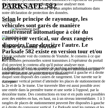
PARKSAFE 582
d'où provient le contenu afin qu'il puisse analyser mon
comportement. Vous trouverez de plus amples informations dans
notre déclaration de protection des données.
Selon le principe de rayonnage, les
Accepter
véhicules sont garés de manière
entièrement automatique à côté du
convoyeur vertical, sur deux rangées
disposées l'une derrière l'autre. Le
Activer le contenu YouTube
Parksafe 582 existe en version tour et/ou
Oui, je souhaite voir du contenu de Youtube. Je consens à ce que
puits.
mes données personnelles soient transmises à l'opérateur du portail
d'où provient le contenu afin qu'il puisse analyser mon
Le Parksafe 582 est un système de parking automobile à commande
comportement. Vous trouverez de plus amples informations dans
automatique avec un convoyeur vertical central à gauche et à droite
notre déclaration de protection des données.
duquel sont disposés des casiers de rangement. Une navette sur le
convoyeur vertical permet d’atteindre les places de stationnement de
Accepter
la 2e et de la 3e trame. Une traversée libre est aussi possible avec
une entrée dans la première trame et une sortie à l'opposé, par la
deuxième trame. Des constructions en tour et en puits sont possibles
avec des entrées en bas, en haut, ou à un niveau intermédiaire. 1 à 3
rangées de places de stationnement peuvent être disposées à gauche
et à droite du convoyeur vertical. Le Parksafe rend les rampes et les