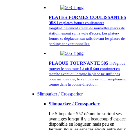
PLATES-FORMES COULISSANTES
503
Les plates-formes coulissantes
longitudinalement créent de nouvelles places de
stationnement sur la voie d'accès. Les plates-
formes se déplacent sur rails devant les places de
parking conventionnelles.
PLAQUE TOURNANTE 505
Il s'agit de
trouver le bon tour: Là où il faut continuer en
marche avant ou lorsque la place ne suffit pas
pour manoeuvrer, le véhicule est tout simplement
tourné dans la bonne direction.
Slimparker / Crossparker
Slimparker / Crossparker
Le Slimparker 557 démontre surtout ses
avantages lorsqu’il y a beaucoup d’espace
disponible en longueur, mais peu en
largeur. Pour les espaces étroits entre deux