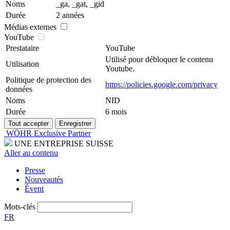
Noms
_ga, _gat, _gid
Durée
2 années
Médias externes
YouTube
Prestataire
YouTube
Utilisé pour débloquer le contenu
Utilisation
Youtube.
Politique de protection des
https://policies.google.com/privacy
données
Noms
NID
Durée
6 mois
WÖHR Exclusive Partner
UNE ENTREPRISE SUISSE
Aller au contenu
Presse
Nouveautés
Évent
Mots-clés
FR