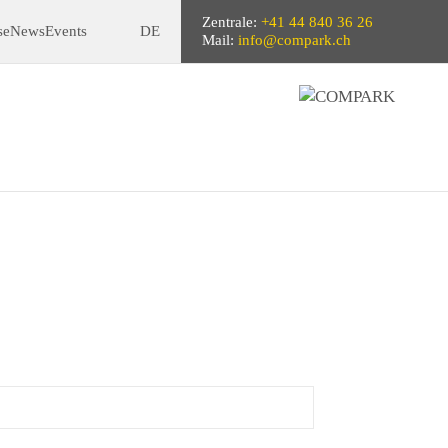
Zentrale:
+41 44 840 36 26
se
News
Events
DE
Mail:
info@compark.ch