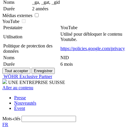
Noms
_ga, _gat, _gid
Durée
2 années
Médias externes
YouTube
Prestataire
YouTube
Utilisé pour débloquer le contenu
Utilisation
Youtube.
Politique de protection des
https://policies.google.com/privacy
données
Noms
NID
Durée
6 mois
WÖHR Exclusive Partner
UNE ENTREPRISE SUISSE
Aller au contenu
Presse
Nouveautés
Évent
Mots-clés
FR