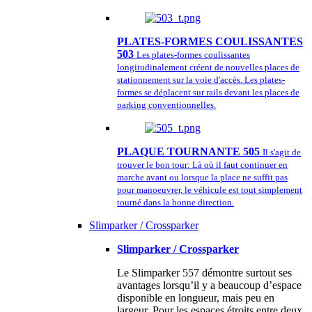
PLATES-FORMES COULISSANTES
503
Les plates-formes coulissantes
longitudinalement créent de nouvelles places de
stationnement sur la voie d'accès. Les plates-
formes se déplacent sur rails devant les places de
parking conventionnelles.
PLAQUE TOURNANTE 505
Il s'agit de
trouver le bon tour: Là où il faut continuer en
marche avant ou lorsque la place ne suffit pas
pour manoeuvrer, le véhicule est tout simplement
tourné dans la bonne direction.
Slimparker / Crossparker
Slimparker / Crossparker
Le Slimparker 557 démontre surtout ses
avantages lorsqu’il y a beaucoup d’espace
disponible en longueur, mais peu en
largeur. Pour les espaces étroits entre deux