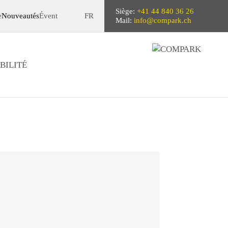
Siège:
+41 44 840 36 26
e
Nouveautés
Évent
FR
Mail:
info@compark.ch
BILITÉ