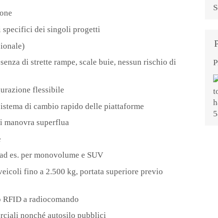
S
ione
 specifici dei singoli progetti
zionale)
senza di strette rampe, scale buie, nessun rischio di
P
urazione flessibile
sistema di cambio rapido delle piattaforme
i manovra superflua
e
li, ad es. per monovolume e SUV
eicoli fino a 2.500 kg, portata superiore previo
ip RFID a radiocomando
erciali nonché autosilo pubblici