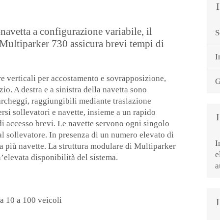
navetta a configurazione variabile, il
S
Multiparker 730 assicura brevi tempi di
I
re verticali per accostamento e sovrapposizione,
G
o. A destra e a sinistra della navetta sono
parcheggi, raggiungibili mediante traslazione
rsi sollevatori e navette, insieme a un rapido
di accesso brevi. Le navette servono ogni singolo
 sollevatore. In presenza di un numero elevato di
I
 a più navette. La struttura modulare di Multiparker
e
levata disponibilità del sistema.
a
a 10 a 100 veicoli