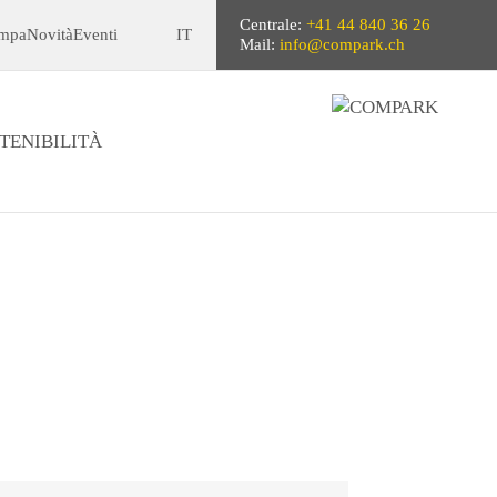
Centrale:
+41 44 840 36 26
ampa
Novità
Eventi
IT
Mail:
info@compark.ch
TENIBILITÀ