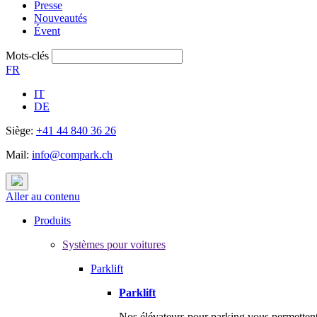
Presse
Nouveautés
Évent
Mots-clés
FR
IT
DE
Siège:
+41 44 840 36 26
Mail:
info@compark.ch
Aller au contenu
Produits
Systèmes pour voitures
Parklift
Parklift
Nos élévateurs pour parking vous permettent 