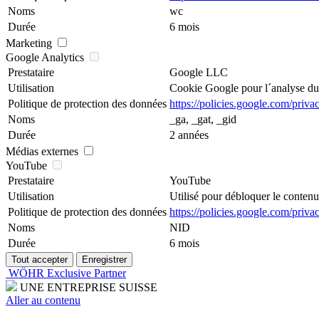
Noms
wc
Durée
6 mois
Marketing
Google Analytics
Prestataire
Google LLC
Utilisation
Cookie Google pour l´analyse du s
Politique de protection des données
https://policies.google.com/priva
Noms
_ga, _gat, _gid
Durée
2 années
Médias externes
YouTube
Prestataire
YouTube
Utilisation
Utilisé pour débloquer le conten
Politique de protection des données
https://policies.google.com/priva
Noms
NID
Durée
6 mois
WÖHR Exclusive Partner
UNE ENTREPRISE SUISSE
Aller au contenu