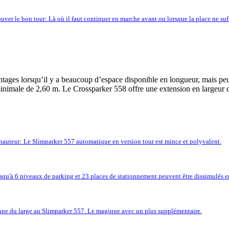
trouver le bon tour: Là où il faut continuer en marche avant ou lorsque la place ne s
ages lorsqu’il y a beaucoup d’espace disponible en longueur, mais peu 
 minimale de 2,60 m. Le Crossparker 558 offre une extension en largeur 
hauteur: Le Slimparker 557 automatique en version tour est mince et polyvalent.
squ'à 6 niveaux de parking et 23 places de stationnement peuvent être dissimulés e
ne du large au Slimparker 557. Le magique avec un plus supplémentaire.