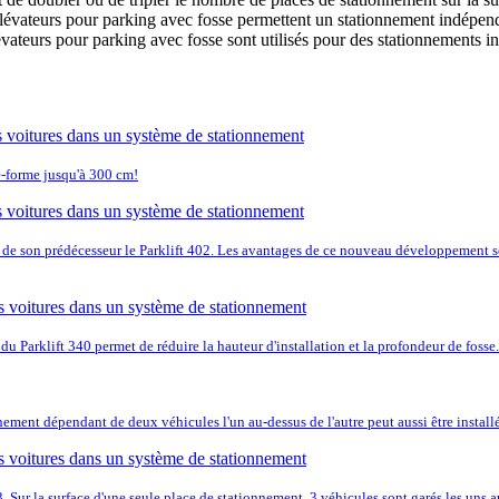
vateurs pour parking avec fosse permettent un stationnement indépendan
vateurs pour parking avec fosse sont utilisés pour des stationnements 
-forme jusqu'à 300 cm!
e de son prédécesseur le Parklift 402. Les avantages de ce nouveau développement s
du Parklift 340 permet de réduire la hauteur d'installation et la profondeur de fosse.
nement dépendant de deux véhicules l'un au-dessus de l'autre peut aussi être installé
 3. Sur la surface d'une seule place de stationnement, 3 véhicules sont garés les uns a