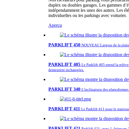
duplex ou doubles garages. Les gammes d’élé
indépendamment les unes des autres. Les élé
individuelles ou les parkings avec voiturier.
Aperçu
PARKLIFT 450
NOUVEAU Largeur de la plate
PARKLIFT 405
Le Parklift 405 prend la relèv
demeurent inchangées.
PARKLIFT 340
L'inclinaison des platesformes 
PARKLIFT 411
Le Parklift 411 pour le station
PARKLIFT 421
Parklift 421: avec 1, faites-en