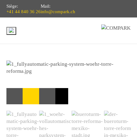
Siège:
Mail:
+41 44 840 36 26
info@compark.ch