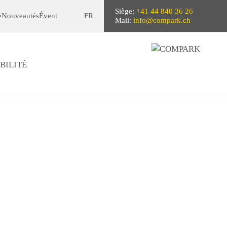
Siège:
+41 44 840 36 26
e
Nouveautés
Évent
FR
Mail:
info@compark.ch
BILITÉ