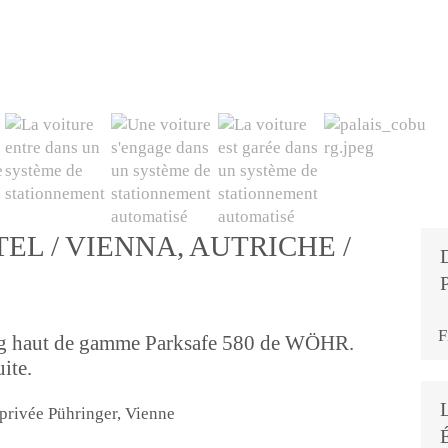
EL / VIENNA, AUTRICHE /
F
ing haut de gamme Parksafe 580 de WÖHR.
ite.
 privée Pühringer, Vienne