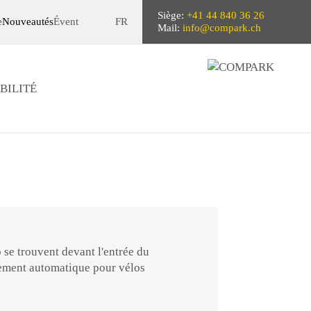
Siège:
+41 44 840 36 26
e
Nouveautés
Évent
FR
Mail:
info@compark.ch
BILITÉ