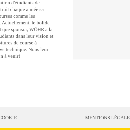
tion d'étudiants de
struit chaque année sa
 courses comme les
 Actuellement, le bolide
ant que sponsor, WÖHR a la
tudiants dans leur vision et
oitures de course à
ève technique. Nous leur
n à venir!
COOKIE
MENTIONS LÉGALE