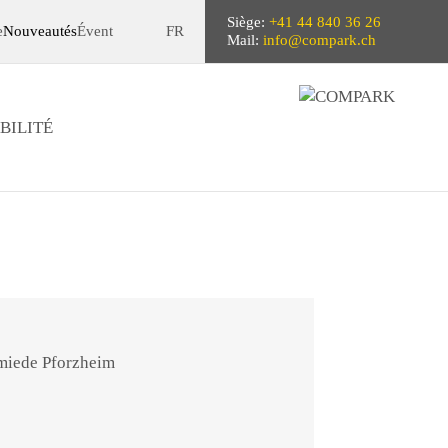
Siège:
+41 44 840 36 26
e
Nouveautés
Évent
FR
Mail:
info@compark.ch
BILITÉ