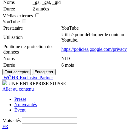
Noms
_ga, _gat, _gid
Durée
2 années
Médias externes
YouTube
Prestataire
YouTube
Utilisé pour débloquer le contenu
Utilisation
Youtube.
Politique de protection des
https://policies.google.com/privacy
données
Noms
NID
Durée
6 mois
WÖHR Exclusive Partner
UNE ENTREPRISE SUISSE
Aller au contenu
Presse
Nouveautés
Évent
Mots-clés
FR