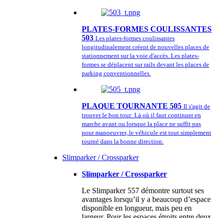
PLATES-FORMES COULISSANTES
503
Les plates-formes coulissantes
longitudinalement créent de nouvelles places de
stationnement sur la voie d'accès. Les plates-
formes se déplacent sur rails devant les places de
parking conventionnelles.
PLAQUE TOURNANTE 505
Il s'agit de
trouver le bon tour: Là où il faut continuer en
marche avant ou lorsque la place ne suffit pas
pour manoeuvrer, le véhicule est tout simplement
tourné dans la bonne direction.
Slimparker / Crossparker
Slimparker / Crossparker
Le Slimparker 557 démontre surtout ses
avantages lorsqu’il y a beaucoup d’espace
disponible en longueur, mais peu en
largeur. Pour les espaces étroits entre deux