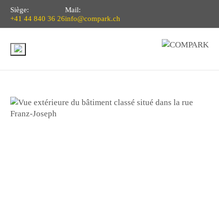
Siège:
Mail:
+41 44 840 36 26
info@compark.ch