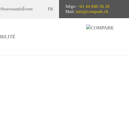
Siège:
+41 44 840 36 26
e
Nouveautés
Évent
FR
Mail:
info@compark.ch
BILITÉ