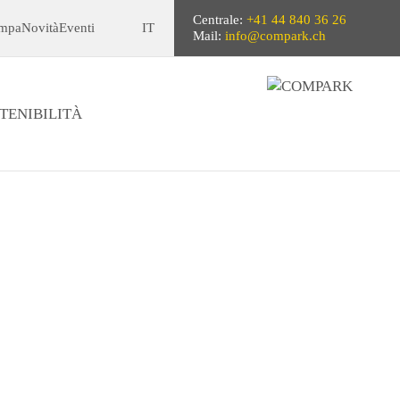
Centrale:
+41 44 840 36 26
ampa
Novità
Eventi
IT
Mail:
info@compark.ch
TENIBILITÀ