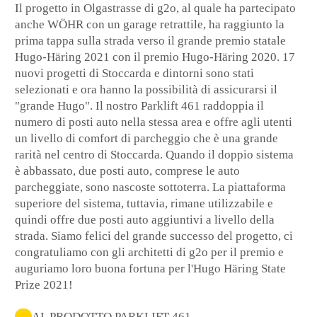
Il progetto in Olgastrasse di g2o, al quale ha partecipato
anche WÖHR con un garage retrattile, ha raggiunto la
prima tappa sulla strada verso il grande premio statale
Hugo-Häring 2021 con il premio Hugo-Häring 2020. 17
nuovi progetti di Stoccarda e dintorni sono stati
selezionati e ora hanno la possibilità di assicurarsi il
"grande Hugo". Il nostro Parklift 461 raddoppia il
numero di posti auto nella stessa area e offre agli utenti
un livello di comfort di parcheggio che è una grande
rarità nel centro di Stoccarda. Quando il doppio sistema
è abbassato, due posti auto, comprese le auto
parcheggiate, sono nascoste sottoterra. La piattaforma
superiore del sistema, tuttavia, rimane utilizzabile e
quindi offre due posti auto aggiuntivi a livello della
strada. Siamo felici del grande successo del progetto, ci
congratuliamo con gli architetti di g2o per il premio e
auguriamo loro buona fortuna per l'Hugo Häring State
Prize 2021!
AL PRODOTTO PARKLIFT 461