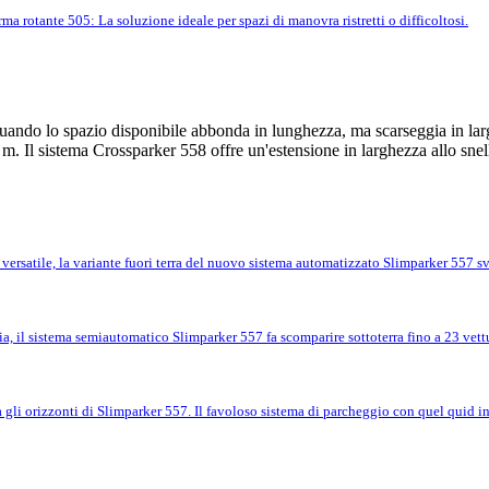
rma rotante 505: La soluzione ideale per spazi di manovra ristretti o difficoltosi.
uando lo spazio disponibile abbonda in lunghezza, ma scarseggia in larghe
 m. Il sistema Crossparker 558 offre un'estensione in larghezza allo snel
 versatile, la variante fuori terra del nuovo sistema automatizzato Slimparker 557 sve
, il sistema semiautomatico Slimparker 557 fa scomparire sottoterra fino a 23 vettur
 gli orizzonti di Slimparker 557. Il favoloso sistema di parcheggio con quel quid in