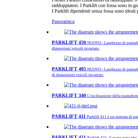
raddoppiatori. I Parklift con fossa sono in 
I Parklift dipendenti senza fossa sono ideali p
Panoramica
PARKLIFT 450
NUOVO - Larghezze di piattafor
dimensioni veicoli invariate.
PARKLIFT 405
NUOVO - Larghezze di piattafor
di dimensioni veicoli invariate.
PARKLIFT 340
L’inclinazione della piattaform
PARKLIFT 411
Parklift 411 è un sistema di pa
PARKLIFT 421
Parklift 421: il posto auto che