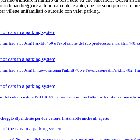
grado di parcheggiare autonomamente le auto, che possono poi essere pr
er villette unifamiliari o autosilo con valet parking.
ma fino a 300cm! Parklift 450 è l'evoluzione del suo predecessore, Parklift 440, cui
ma fino a 300cm! Il nuovo sistema Parklift 405 è l’evoluzione di Parklift 402. Tra i
a del raddoppiatore Parklift 340 consente di ridurre l'altezza di installazione e la p
rcheggio dipendente per due vetture, installabile anche all’aperto.
 si fa in 3. Sulla superficie occupata da un solo posto auto vengono sovrapposte 3 ve