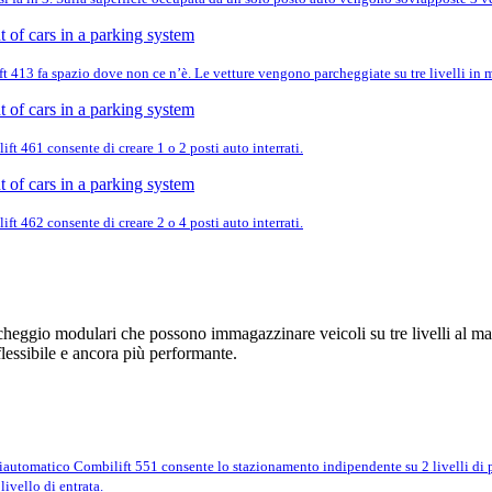
ift 413 fa spazio dove non ce n’è. Le vetture vengono parcheggiate su tre livelli in
ift 461 consente di creare 1 o 2 posti auto interrati.
ift 462 consente di creare 2 o 4 posti auto interrati.
rcheggio modulari che possono immagazzinare veicoli su tre livelli al mas
essibile e ancora più performante.
iautomatico Combilift 551 consente lo stazionamento indipendente su 2 livelli di pa
livello di entrata.