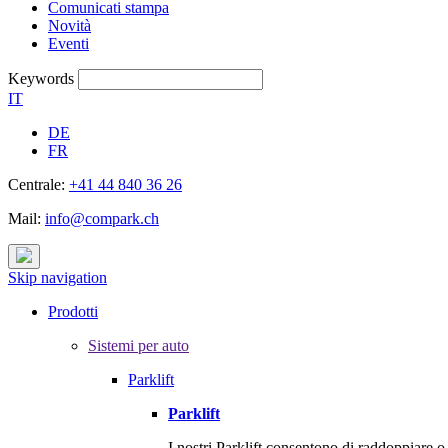
Comunicati stampa
Novità
Eventi
Keywords
IT
DE
FR
Centrale:
+41 44 840 36 26
Mail:
info@compark.ch
Skip navigation
Prodotti
Sistemi per auto
Parklift
Parklift
I nostri Parklift consentono di raddoppiare 