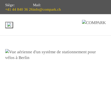
Siège:
Mail:
+41 44 840 36 26
info@compark.ch