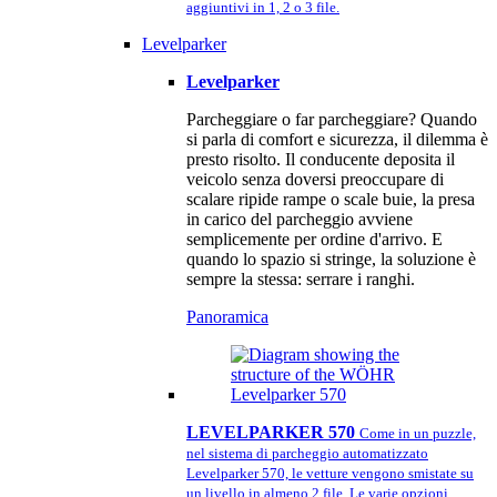
aggiuntivi in 1, 2 o 3 file.
Levelparker
Levelparker
Parcheggiare o far parcheggiare? Quando
si parla di comfort e sicurezza, il dilemma è
presto risolto. Il conducente deposita il
veicolo senza doversi preoccupare di
scalare ripide rampe o scale buie, la presa
in carico del parcheggio avviene
semplicemente per ordine d'arrivo. E
quando lo spazio si stringe, la soluzione è
sempre la stessa: serrare i ranghi.
Panoramica
LEVELPARKER 570
Come in un puzzle,
nel sistema di parcheggio automatizzato
Levelparker 570, le vetture vengono smistate su
un livello in almeno 2 file. Le varie opzioni