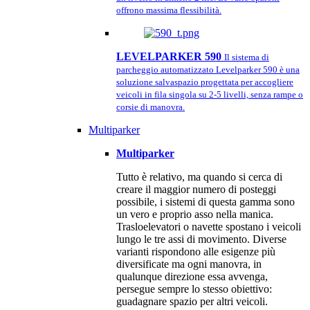
offrono massima flessibilità.
LEVELPARKER 590
Il sistema di
parcheggio automatizzato Levelparker 590 è una
soluzione salvaspazio progettata per accogliere
veicoli in fila singola su 2-5 livelli, senza rampe o
corsie di manovra.
Multiparker
Multiparker
Tutto è relativo, ma quando si cerca di
creare il maggior numero di posteggi
possibile, i sistemi di questa gamma sono
un vero e proprio asso nella manica.
Trasloelevatori o navette spostano i veicoli
lungo le tre assi di movimento. Diverse
varianti rispondono alle esigenze più
diversificate ma ogni manovra, in
qualunque direzione essa avvenga,
persegue sempre lo stesso obiettivo:
guadagnare spazio per altri veicoli.