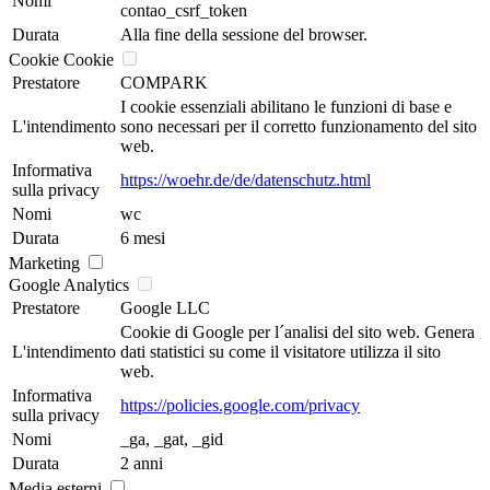
Nomi
contao_csrf_token
Durata
Alla fine della sessione del browser.
Cookie Cookie
Prestatore
COMPARK
I cookie essenziali abilitano le funzioni di base e
L'intendimento
sono necessari per il corretto funzionamento del sito
web.
Informativa
https://woehr.de/de/datenschutz.html
sulla privacy
Nomi
wc
Durata
6 mesi
Marketing
Google Analytics
Prestatore
Google LLC
Cookie di Google per l´analisi del sito web. Genera
L'intendimento
dati statistici su come il visitatore utilizza il sito
web.
Informativa
https://policies.google.com/privacy
sulla privacy
Nomi
_ga, _gat, _gid
Durata
2 anni
Media esterni