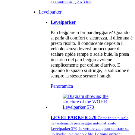
aggiuntivi in 1, 2 o 3 file.
Levelparker
Levelparker
Parcheggiare o far parcheggiare? Quando
si parla di comfort e sicurezza, il dilemma è
presto risolto. Il conducente deposita il
veicolo senza doversi preoccupare di
scalare ripide rampe o scale buie, la presa
in carico del parcheggio avviene
semplicemente per ordine d'arrivo. E
quando lo spazio si stringe, la soluzione è
sempre la stessa: serrare i ranghi.
Panoramica
LEVELPARKER 570
Come in un puzzle,
nel sistema di parcheggio automatizzato
Levelparker 570, le vetture vengono smistate su
un livello in almeno 2 file. Le varie opzioni