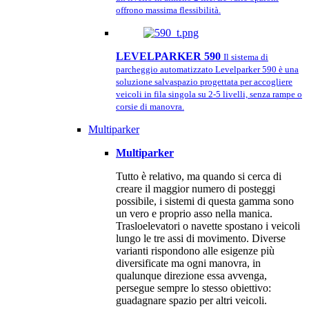
offrono massima flessibilità.
LEVELPARKER 590
Il sistema di
parcheggio automatizzato Levelparker 590 è una
soluzione salvaspazio progettata per accogliere
veicoli in fila singola su 2-5 livelli, senza rampe o
corsie di manovra.
Multiparker
Multiparker
Tutto è relativo, ma quando si cerca di
creare il maggior numero di posteggi
possibile, i sistemi di questa gamma sono
un vero e proprio asso nella manica.
Trasloelevatori o navette spostano i veicoli
lungo le tre assi di movimento. Diverse
varianti rispondono alle esigenze più
diversificate ma ogni manovra, in
qualunque direzione essa avvenga,
persegue sempre lo stesso obiettivo:
guadagnare spazio per altri veicoli.