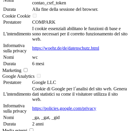
Nomi
contao_csrf_token
Durata
Alla fine della sessione del browser.
Cookie Cookie
Prestatore
COMPARK
I cookie essenziali abilitano le funzioni di base e
L'intendimento
sono necessari per il corretto funzionamento del sito
web.
Informativa
https://woehr.de/de/datenschutz.html
sulla privacy
Nomi
wc
Durata
6 mesi
Marketing
Google Analytics
Prestatore
Google LLC
Cookie di Google per l´analisi del sito web. Genera
L'intendimento
dati statistici su come il visitatore utilizza il sito
web.
Informativa
https://policies.google.com/privacy
sulla privacy
Nomi
_ga, _gat, _gid
Durata
2 anni
Media esterni